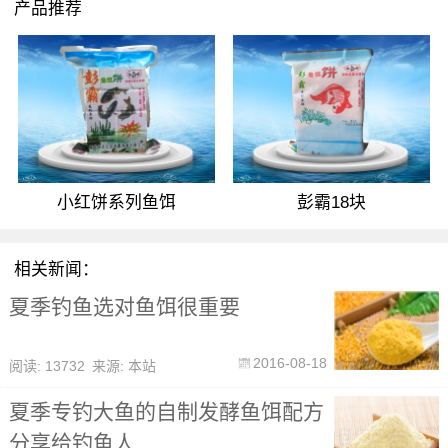
产品推荐
小红饼系列鱼饵
彭霸18块
相关新闻：
夏季钓鱼选对鱼饵很重要
2016-08-18
阅读: 13732
来源: 本站
夏季专钓大鱼的自制发酵鱼饵配方
分享给钓鱼人