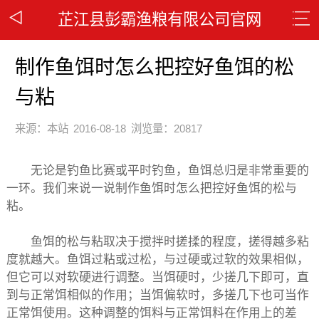
芷江县彭霸渔粮有限公司官网
制作鱼饵时怎么把控好鱼饵的松
与粘
来源：本站
2016-08-18
浏览量：20817
无论是钓鱼比赛或平时钓鱼，鱼饵总归是非常重要的
一环。我们来说一说制作鱼饵时怎么把控好鱼饵的松与
粘。
鱼饵的松与粘取决于搅拌时搓揉的程度，搓得越多粘
度就越大。鱼饵过粘或过松，与过硬或过软的效果相似，
但它可以对软硬进行调整。当饵硬时，少搓几下即可，直
到与正常饵相似的作用；当饵偏软时，多搓几下也可当作
正常饵使用。这种调整的饵料与正常饵料在作用上的差